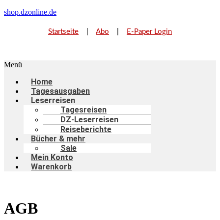
shop.dzonline.de
Startseite
|
Abo
|
E-Paper Login
Menü
Home
Tagesausgaben
Leserreisen
Tagesreisen
DZ-Leserreisen
Reiseberichte
Bücher & mehr
Sale
Mein Konto
Warenkorb
AGB