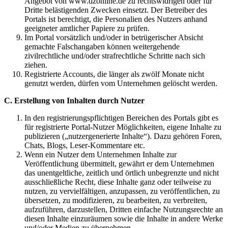
Angebot von www.dzonline.de zu rechtswidrigen oder für
Dritte belästigenden Zwecken einsetzt. Der Betreiber des
Portals ist berechtigt, die Personalien des Nutzers anhand
geeigneter amtlicher Papiere zu prüfen.
Im Portal vorsätzlich und/oder in betrügerischer Absicht
gemachte Falschangaben können weitergehende
zivilrechtliche und/oder strafrechtliche Schritte nach sich
ziehen.
Registrierte Accounts, die länger als zwölf Monate nicht
genutzt werden, dürfen vom Unternehmen gelöscht werden.
C. Erstellung von Inhalten durch Nutzer
In den registrierungspflichtigen Bereichen des Portals gibt es
für registrierte Portal-Nutzer Möglichkeiten, eigene Inhalte zu
publizieren („nutzergenerierte Inhalte“). Dazu gehören Foren,
Chats, Blogs, Leser-Kommentare etc.
Wenn ein Nutzer dem Unternehmen Inhalte zur
Veröffentlichung übermittelt, gewährt er dem Unternehmen
das unentgeltliche, zeitlich und örtlich unbegrenzte und nicht
ausschließliche Recht, diese Inhalte ganz oder teilweise zu
nutzen, zu vervielfältigen, anzupassen, zu veröffentlichen, zu
übersetzen, zu modifizieren, zu bearbeiten, zu verbreiten,
aufzuführen, darzustellen, Dritten einfache Nutzungsrechte an
diesen Inhalte einzuräumen sowie die Inhalte in andere Werke
und/oder Medien zu übernehmen.