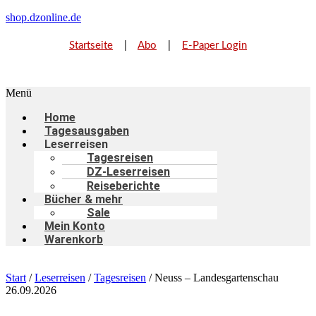
shop.dzonline.de
Startseite
|
Abo
|
E-Paper Login
Menü
Home
Tagesausgaben
Leserreisen
Tagesreisen
DZ-Leserreisen
Reiseberichte
Bücher & mehr
Sale
Mein Konto
Warenkorb
Start
/
Leserreisen
/
Tagesreisen
/ Neuss – Landesgartenschau
26.09.2026